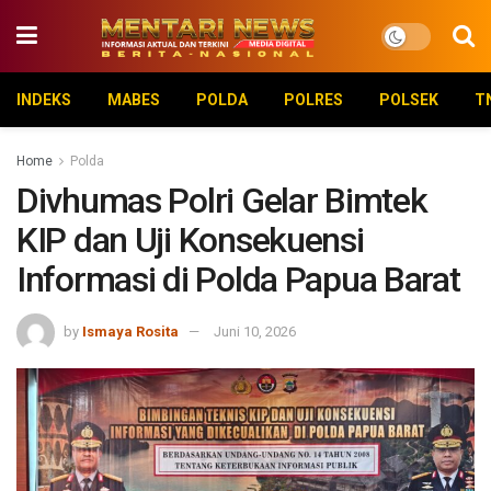
INDEKS
MABES
POLDA
POLRES
POLSEK
T
Home
Polda
Divhumas Polri Gelar Bimtek
KIP dan Uji Konsekuensi
Informasi di Polda Papua Barat
by
Ismaya Rosita
Juni 10, 2026