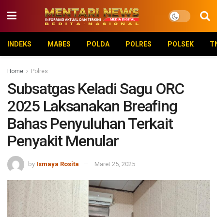
INDEKS
MABES
POLDA
POLRES
POLSEK
T
Home
Polres
Subsatgas Keladi Sagu ORC
2025 Laksanakan Breafing
Bahas Penyuluhan Terkait
Penyakit Menular
by
Ismaya Rosita
Maret 25, 2025