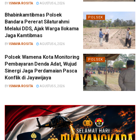
BY
ISMAYA ROSITA
AGUSTUS 6, 2026
Bhabinkamtibmas Polsek
POLSEK
Bandara Pererat Silaturahmi
Melalui DDS, Ajak Warga Ilokama
Jaga Kamtibmas
BY
ISMAYA ROSITA
AGUSTUS 6, 2026
Polsek Wamena Kota Monitoring
POLSEK
Pembayaran Denda Adat, Wujud
Sinergi Jaga Perdamaian Pasca
Konflik di Jayawijaya
BY
ISMAYA ROSITA
AGUSTUS 5, 2026