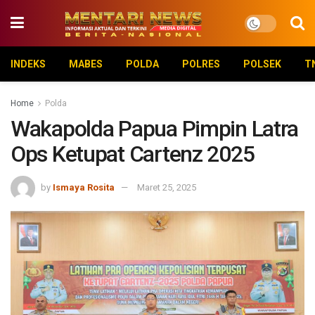
INDEKS
MABES
POLDA
POLRES
POLSEK
T
Home
Polda
Wakapolda Papua Pimpin Latra
Ops Ketupat Cartenz 2025
by
Ismaya Rosita
Maret 25, 2025