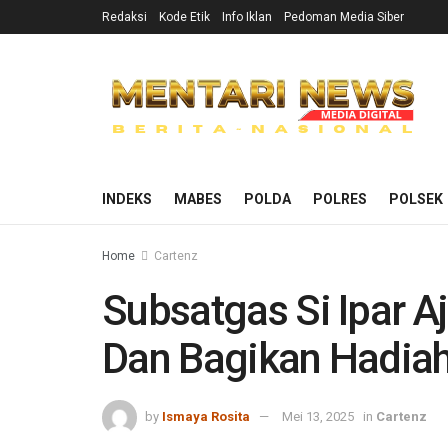
Redaksi
Kode Etik
Info Iklan
Pedoman Media Siber
INDEKS
MABES
POLDA
POLRES
POLSEK
Home
Cartenz
Subsatgas Si Ipar A
Dan Bagikan Hadiah
by
Ismaya Rosita
Mei 13, 2025
in
Cartenz