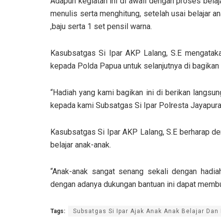
Adapun kegiatan ini di awali dengan proses bela
menulis serta menghitung, setelah usai belajar a
,baju serta 1 set pensil warna.
Kasubsatgas Si Ipar AKP Lalang, S.E mengataka
kepada Polda Papua untuk selanjutnya di bagika
“Hadiah yang kami bagikan ini di berikan langsu
kepada kami Subsatgas Si Ipar Polresta Jayapura 
Kasubsatgas Si Ipar AKP Lalang, S.E berharap d
belajar anak-anak.
“Anak-anak sangat senang sekali dengan hadia
dengan adanya dukungan bantuan ini dapat membua
Tags:
Subsatgas Si Ipar Ajak Anak Anak Belajar Dan