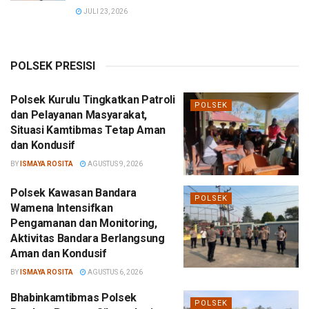
JULI 23, 2026
POLSEK PRESISI
Polsek Kurulu Tingkatkan Patroli
POLSEK
dan Pelayanan Masyarakat,
Situasi Kamtibmas Tetap Aman
dan Kondusif
BY
ISMAYA ROSITA
AGUSTUS 9, 2026
Polsek Kawasan Bandara
POLSEK
Wamena Intensifkan
Pengamanan dan Monitoring,
Aktivitas Bandara Berlangsung
Aman dan Kondusif
BY
ISMAYA ROSITA
AGUSTUS 6, 2026
Bhabinkamtibmas Polsek
POLSEK