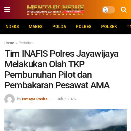
INDEKS
MABES
POLDA
POLRES
POLSEK
T
Home
Peristiwa
Tim INAFIS Polres Jayawijaya
Melakukan Olah TKP
Pembunuhan Pilot dan
Pembakaran Pesawat AMA
by
Ismaya Rosita
Juli 7, 2026