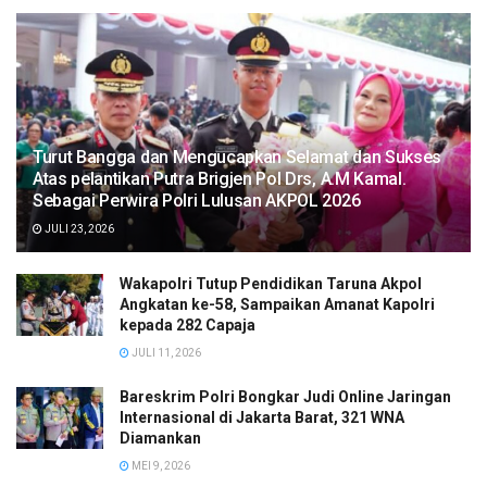
Turut Bangga dan Mengucapkan Selamat dan Sukses
Atas pelantikan Putra Brigjen Pol Drs, A.M Kamal.
Sebagai Perwira Polri Lulusan AKPOL 2026
JULI 23, 2026
Wakapolri Tutup Pendidikan Taruna Akpol
Angkatan ke-58, Sampaikan Amanat Kapolri
kepada 282 Capaja
JULI 11, 2026
Bareskrim Polri Bongkar Judi Online Jaringan
Internasional di Jakarta Barat, 321 WNA
Diamankan
MEI 9, 2026