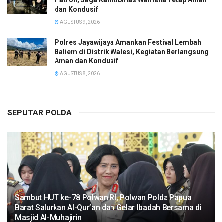
Patroli, Jaga Kamtibmas Wamena Tetap Aman
dan Kondusif
AGUSTUS 9, 2026
Polres Jayawijaya Amankan Festival Lembah
Baliem di Distrik Walesi, Kegiatan Berlangsung
Aman dan Kondusif
AGUSTUS 8, 2026
SEPUTAR POLDA
Sambut HUT ke-78 Polwan RI, Polwan Polda Papua
Barat Salurkan Al-Qur’an dan Gelar Ibadah Bersama di
Masjid Al-Muhajirin