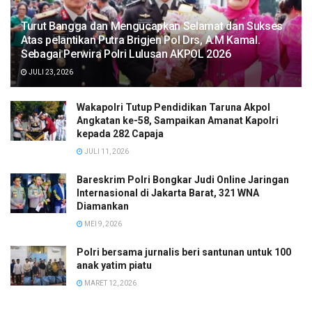
Turut Bangga dan Mengucapkan Selamat dan Sukses
Atas pelantikan Putra Brigjen Pol Drs, A.M Kamal.
Sebagai Perwira Polri Lulusan AKPOL 2026
JULI 23, 2026
Wakapolri Tutup Pendidikan Taruna Akpol
Angkatan ke-58, Sampaikan Amanat Kapolri
kepada 282 Capaja
JULI 11, 2026
Bareskrim Polri Bongkar Judi Online Jaringan
Internasional di Jakarta Barat, 321 WNA
Diamankan
MEI 9, 2026
Polri bersama jurnalis beri santunan untuk 100
anak yatim piatu
MARET 12, 2026