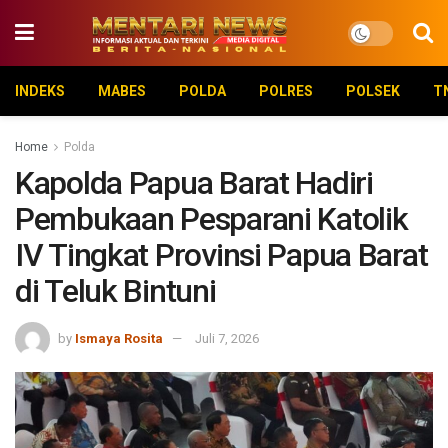
INDEKS
MABES
POLDA
POLRES
POLSEK
T
Home
Polda
Kapolda Papua Barat Hadiri
Pembukaan Pesparani Katolik
IV Tingkat Provinsi Papua Barat
di Teluk Bintuni
by
Ismaya Rosita
Juli 7, 2026