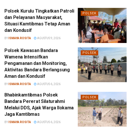
Polsek Kurulu Tingkatkan Patroli
POLSEK
dan Pelayanan Masyarakat,
Situasi Kamtibmas Tetap Aman
dan Kondusif
BY
ISMAYA ROSITA
AGUSTUS 9, 2026
Polsek Kawasan Bandara
POLSEK
Wamena Intensifkan
Pengamanan dan Monitoring,
Aktivitas Bandara Berlangsung
Aman dan Kondusif
BY
ISMAYA ROSITA
AGUSTUS 6, 2026
Bhabinkamtibmas Polsek
POLSEK
Bandara Pererat Silaturahmi
Melalui DDS, Ajak Warga Ilokama
Jaga Kamtibmas
BY
ISMAYA ROSITA
AGUSTUS 6, 2026