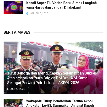
Kenali Super Flu Varian Baru, Simak Langkah
yang Harus dan Jangan Dilakukan!
JANUARI 5, 2026
BERITA MABES
Turut Bangga dan Mengucapkan Selamat dan Sukses
Atas pelantikan Putra Brigjen Pol Drs, A.M Kamal.
Sebagai Perwira Polri Lulusan AKPOL 2026
JULI 23, 2026
Wakapolri Tutup Pendidikan Taruna Akpol
Angkatan ke-58, Sampaikan Amanat Kapolri