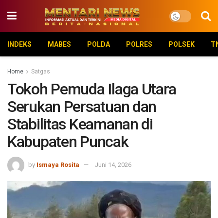
INDEKS
MABES
POLDA
POLRES
POLSEK
T
Home
Satgas
Tokoh Pemuda Ilaga Utara
Serukan Persatuan dan
Stabilitas Keamanan di
Kabupaten Puncak
by
Ismaya Rosita
Juni 14, 2026