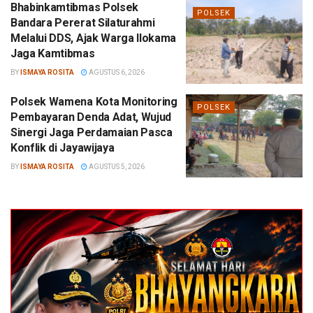
Bhabinkamtibmas Polsek
POLSEK
Bandara Pererat Silaturahmi
Melalui DDS, Ajak Warga Ilokama
Jaga Kamtibmas
BY
ISMAYA ROSITA
AGUSTUS 6, 2026
Polsek Wamena Kota Monitoring
POLSEK
Pembayaran Denda Adat, Wujud
Sinergi Jaga Perdamaian Pasca
Konflik di Jayawijaya
BY
ISMAYA ROSITA
AGUSTUS 5, 2026