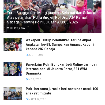
Turut Bangga dan Mengucapkan Selamat dan Sukses
Atas pelantikan Putra Brigjen Pol Drs, A.M Kamal.
Sebagai Perwira Polri Lulusan AKPOL 2026
JULI 23, 2026
Wakapolri Tutup Pendidikan Taruna Akpol
Angkatan ke-58, Sampaikan Amanat Kapolri
kepada 282 Capaja
JULI 11, 2026
Bareskrim Polri Bongkar Judi Online Jaringan
Internasional di Jakarta Barat, 321 WNA
Diamankan
MEI 9, 2026
Polri bersama jurnalis beri santunan untuk 100
anak yatim piatu
MARET 12, 2026