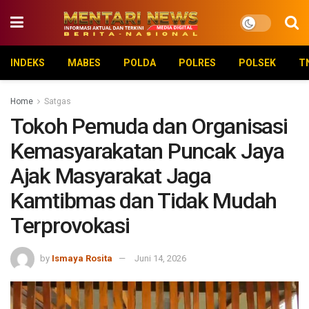
INDEKS
MABES
POLDA
POLRES
POLSEK
T
Home
Satgas
Tokoh Pemuda dan Organisasi
Kemasyarakatan Puncak Jaya
Ajak Masyarakat Jaga
Kamtibmas dan Tidak Mudah
Terprovokasi
by
Ismaya Rosita
Juni 14, 2026