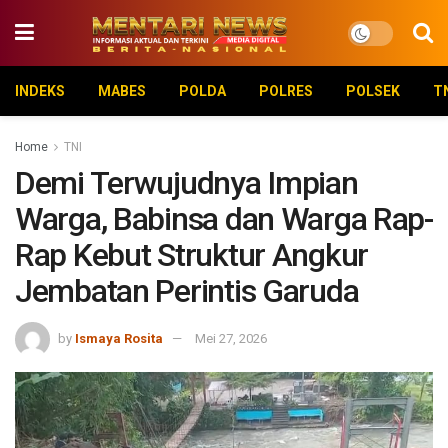
INDEKS
MABES
POLDA
POLRES
POLSEK
T
Home
TNI
Demi Terwujudnya Impian
Warga, Babinsa dan Warga Rap-
Rap Kebut Struktur Angkur
Jembatan Perintis Garuda
by
Ismaya Rosita
Mei 27, 2026