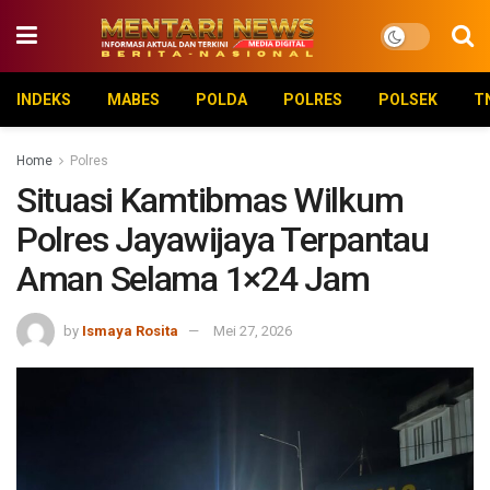
INDEKS
MABES
POLDA
POLRES
POLSEK
T
Home
Polres
Situasi Kamtibmas Wilkum
Polres Jayawijaya Terpantau
Aman Selama 1×24 Jam
by
Ismaya Rosita
Mei 27, 2026