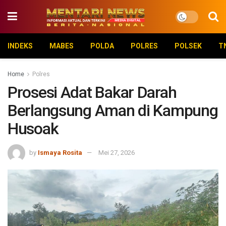
INDEKS
MABES
POLDA
POLRES
POLSEK
T
Home
Polres
Prosesi Adat Bakar Darah
Berlangsung Aman di Kampung
Husoak
by
Ismaya Rosita
Mei 27, 2026