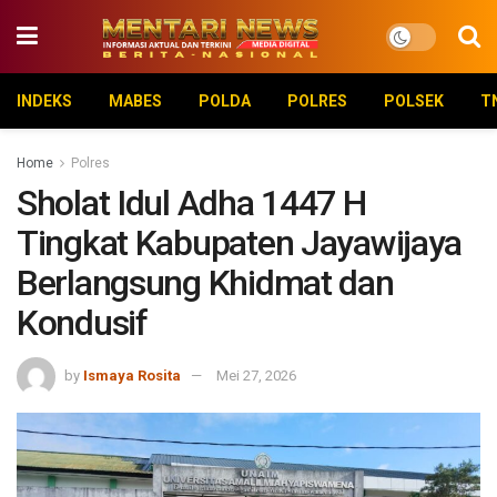
INDEKS
MABES
POLDA
POLRES
POLSEK
T
Home
Polres
Sholat Idul Adha 1447 H
Tingkat Kabupaten Jayawijaya
Berlangsung Khidmat dan
Kondusif
by
Ismaya Rosita
Mei 27, 2026