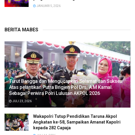
JANUARI 5, 2026
BERITA MABES
Turut Bangga dan Mengucapkan Selamat dan Sukses
Atas pelantikan Putra Brigjen Pol Drs, A.M Kamal.
Sebagai Perwira Polri Lulusan AKPOL 2026
JULI 23, 2026
Wakapolri Tutup Pendidikan Taruna Akpol
Angkatan ke-58, Sampaikan Amanat Kapolri
kepada 282 Capaja