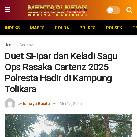
INDEKS
MABES
POLDA
POLRES
POLSEK
T
Home
Cartenz
Duet Si-Ipar dan Keladi Sagu
Ops Rasaka Cartenz 2025
Polresta Hadir di Kampung
Tolikara
by
Ismaya Rosita
Mei 15, 2025