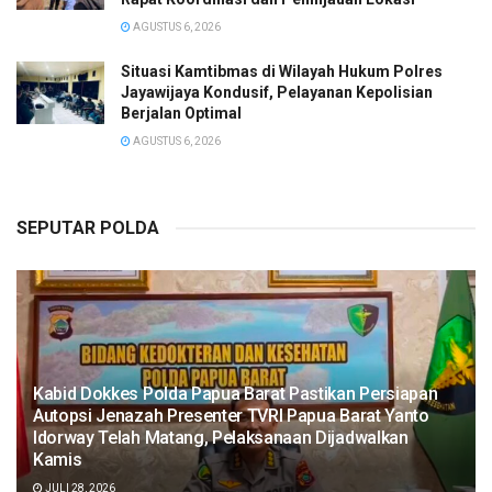
AGUSTUS 6, 2026
Situasi Kamtibmas di Wilayah Hukum Polres
Jayawijaya Kondusif, Pelayanan Kepolisian
Berjalan Optimal
AGUSTUS 6, 2026
SEPUTAR POLDA
Kabid Dokkes Polda Papua Barat Pastikan Persiapan
Autopsi Jenazah Presenter TVRI Papua Barat Yanto
Idorway Telah Matang, Pelaksanaan Dijadwalkan
Kamis
JULI 28, 2026