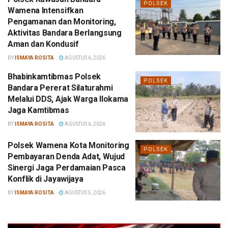
POLSEK
Wamena Intensifkan
Pengamanan dan Monitoring,
Aktivitas Bandara Berlangsung
Aman dan Kondusif
BY
ISMAYA ROSITA
AGUSTUS 6, 2026
Bhabinkamtibmas Polsek
POLSEK
Bandara Pererat Silaturahmi
Melalui DDS, Ajak Warga Ilokama
Jaga Kamtibmas
BY
ISMAYA ROSITA
AGUSTUS 6, 2026
Polsek Wamena Kota Monitoring
POLSEK
Pembayaran Denda Adat, Wujud
Sinergi Jaga Perdamaian Pasca
Konflik di Jayawijaya
BY
ISMAYA ROSITA
AGUSTUS 5, 2026