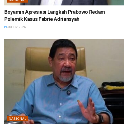
NASIONAL
Boyamin Apresiasi Langkah Prabowo Redam
Polemik Kasus Febrie Adriansyah
JULI 12, 2026
NASIONAL