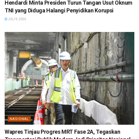
Hendardi Minta Presiden Turun Tangan Usut Oknum
TNI yang Diduga Halangi Penyidikan Korupsi
JULI 9, 2026
NASIONAL
Wapres Tinjau Progres MRT Fase 2A, Tegaskan