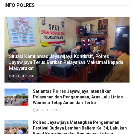
INFO POLRES
Situasi Kamtibmas Jayawijaya Kondusif, Polres
Jayawijaya Terus Berikan Pelayanan Maksimal kepada
Masyarakat
AGUSTUS 7, 2026
Satlantas Polres Jayawijaya Intensifkan
Pelayanan dan Pengamanan, Arus Lalu Lintas
Wamena Tetap Aman dan Tertib
AGUSTUS 7, 2026
Polres Jayawijaya Matangkan Pengamanan
Festival Budaya Lembah Baliem Ke-34, Lakukan
Rapat Koordinasi dan Peninjauan Lokasi