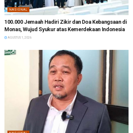
NASIONAL
100.000 Jemaah Hadiri Zikir dan Doa Kebangsaan di
Monas, Wujud Syukur atas Kemerdekaan Indonesia
AGUSTUS 1, 2026