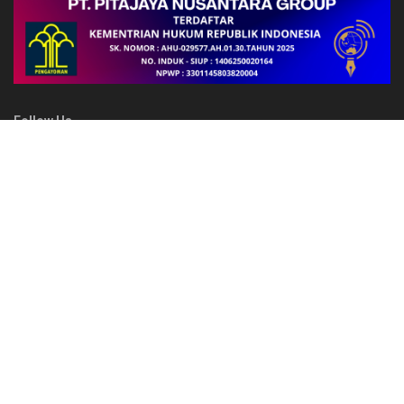
Follow Us
FAKTA
Situasi Kamtibmas Jayawijaya Kondusif, Polres Jayawijaya
Terus Berikan Pelayanan Maksimal kepada Masyarakat
Satlantas Polres Jayawijaya Intensifkan Pelayanan dan
Pengamanan, Arus Lalu Lintas Wamena Tetap Aman dan Tertib