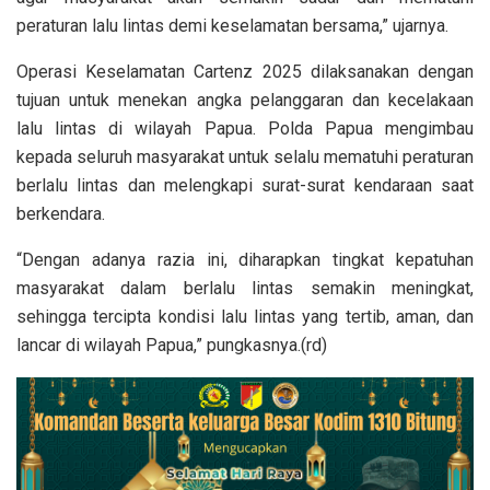
peraturan lalu lintas demi keselamatan bersama,” ujarnya.
Operasi Keselamatan Cartenz 2025 dilaksanakan dengan
tujuan untuk menekan angka pelanggaran dan kecelakaan
lalu lintas di wilayah Papua. Polda Papua mengimbau
kepada seluruh masyarakat untuk selalu mematuhi peraturan
berlalu lintas dan melengkapi surat-surat kendaraan saat
berkendara.
“Dengan adanya razia ini, diharapkan tingkat kepatuhan
masyarakat dalam berlalu lintas semakin meningkat,
sehingga tercipta kondisi lalu lintas yang tertib, aman, dan
lancar di wilayah Papua,” pungkasnya.(rd)