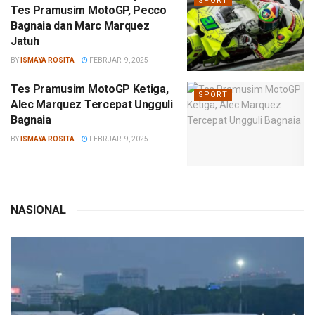
SPORT
Tes Pramusim MotoGP, Pecco
Bagnaia dan Marc Marquez
Jatuh
BY
ISMAYA ROSITA
FEBRUARI 9, 2025
Tes Pramusim MotoGP Ketiga,
SPORT
Alec Marquez Tercepat Ungguli
Bagnaia
BY
ISMAYA ROSITA
FEBRUARI 9, 2025
NASIONAL