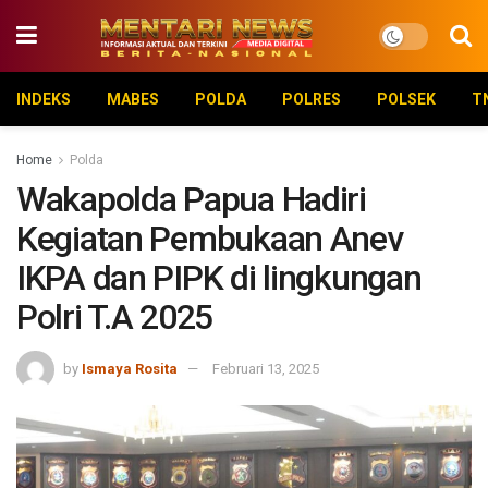
INDEKS
MABES
POLDA
POLRES
POLSEK
T
Home
Polda
Wakapolda Papua Hadiri
Kegiatan Pembukaan Anev
IKPA dan PIPK di lingkungan
Polri T.A 2025
by
Ismaya Rosita
Februari 13, 2025