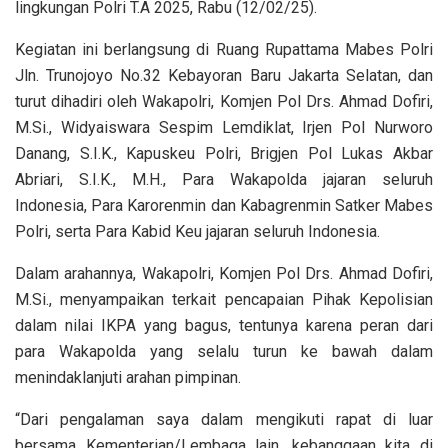
lingkungan Polri T.A 2025, Rabu (12/02/25).
Kegiatan ini berlangsung di Ruang Rupattama Mabes Polri
Jln. Trunojoyo No.32 Kebayoran Baru Jakarta Selatan, dan
turut dihadiri oleh Wakapolri, Komjen Pol Drs. Ahmad Dofiri,
M.Si., Widyaiswara Sespim Lemdiklat, Irjen Pol Nurworo
Danang, S.I.K., Kapuskeu Polri, Brigjen Pol Lukas Akbar
Abriari, S.I.K., M.H., Para Wakapolda jajaran seluruh
Indonesia, Para Karorenmin dan Kabagrenmin Satker Mabes
Polri, serta Para Kabid Keu jajaran seluruh Indonesia.
Dalam arahannya, Wakapolri, Komjen Pol Drs. Ahmad Dofiri,
M.Si., menyampaikan terkait pencapaian Pihak Kepolisian
dalam nilai IKPA yang bagus, tentunya karena peran dari
para Wakapolda yang selalu turun ke bawah dalam
menindaklanjuti arahan pimpinan.
“Dari pengalaman saya dalam mengikuti rapat di luar
bersama Kementerian/Lembaga lain, kebanggaan kita di