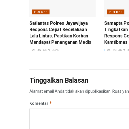
POLRES
POLRES
Satlantas Polres Jayawijaya
Samapta Po
Respons Cepat Kecelakaan
Tingkatkan 
Lalu Lintas, Pastikan Korban
Respons Ce
Mendapat Penanganan Medis
Kamtibmas 
AGUSTUS 9, 2026
AGUSTUS 9, 2
Tinggalkan Balasan
Alamat email Anda tidak akan dipublikasikan.
Ruas yan
*
Komentar