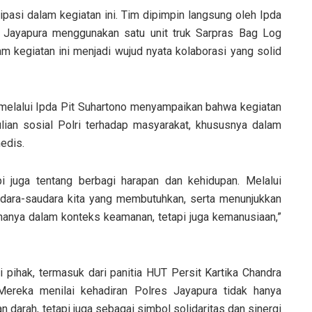
pasi dalam kegiatan ini. Tim dipimpin langsung oleh Ipda
s Jayapura menggunakan satu unit truk Sarpras Bag Log
m kegiatan ini menjadi wujud nyata kolaborasi yang solid
melalui Ipda Pit Suhartono menyampaikan bahwa kegiatan
lian sosial Polri terhadap masyarakat, khususnya dalam
edis.
i juga tentang berbagi harapan dan kehidupan. Melalui
udara-saudara kita yang membutuhkan, serta menunjukkan
k hanya dalam konteks keamanan, tetapi juga kemanusiaan,”
i pihak, termasuk dari panitia HUT Persit Kartika Chandra
 Mereka menilai kehadiran Polres Jayapura tidak hanya
darah, tetapi juga sebagai simbol solidaritas dan sinergi