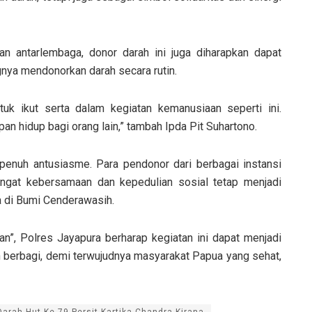
n antarlembaga, donor darah ini juga diharapkan dapat
nya mendonorkan darah secara rutin.
uk ikut serta dalam kegiatan kemanusiaan seperti ini.
pan hidup bagi orang lain,” tambah Ipda Pit Suhartono.
penuh antusiasme. Para pendonor dari berbagai instansi
ngat kebersamaan dan kepedulian sosial tetap menjadi
a di Bumi Cenderawasih.
n”, Polres Jayapura berharap kegiatan ini dapat menjadi
an berbagi, demi terwujudnya masyarakat Papua yang sehat,
Darah Hut Ke-79 Persit Kartika Chandra Kirana