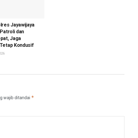
lres Jayawijaya
Patroli dan
pat, Jaga
Tetap Kondusif
026
*
g wajib ditandai