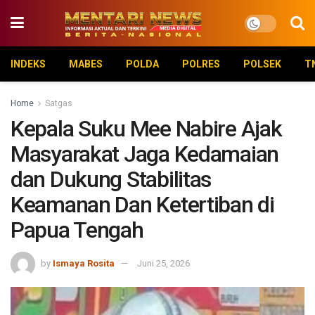
INDEKS
MABES
POLDA
POLRES
POLSEK
T
Home
Satgas
Kepala Suku Mee Nabire Ajak
Masyarakat Jaga Kedamaian
dan Dukung Stabilitas
Keamanan Dan Ketertiban di
Papua Tengah
by
Ismaya Rosita
Juni 25, 2026