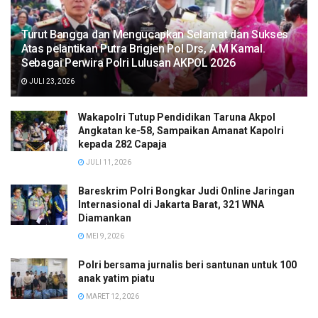
Turut Bangga dan Mengucapkan Selamat dan Sukses
Atas pelantikan Putra Brigjen Pol Drs, A.M Kamal.
Sebagai Perwira Polri Lulusan AKPOL 2026
JULI 23, 2026
Wakapolri Tutup Pendidikan Taruna Akpol
Angkatan ke-58, Sampaikan Amanat Kapolri
kepada 282 Capaja
JULI 11, 2026
Bareskrim Polri Bongkar Judi Online Jaringan
Internasional di Jakarta Barat, 321 WNA
Diamankan
MEI 9, 2026
Polri bersama jurnalis beri santunan untuk 100
anak yatim piatu
MARET 12, 2026