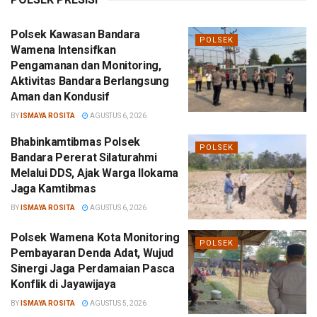
Polsek Kawasan Bandara
POLSEK
Wamena Intensifkan
Pengamanan dan Monitoring,
Aktivitas Bandara Berlangsung
Aman dan Kondusif
BY
ISMAYA ROSITA
AGUSTUS 6, 2026
Bhabinkamtibmas Polsek
POLSEK
Bandara Pererat Silaturahmi
Melalui DDS, Ajak Warga Ilokama
Jaga Kamtibmas
BY
ISMAYA ROSITA
AGUSTUS 6, 2026
Polsek Wamena Kota Monitoring
POLSEK
Pembayaran Denda Adat, Wujud
Sinergi Jaga Perdamaian Pasca
Konflik di Jayawijaya
BY
ISMAYA ROSITA
AGUSTUS 5, 2026