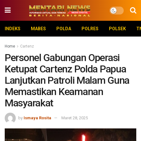
INDEKS
MABES
POLDA
POLRES
POLSEK
T
Home
Cartenz
Personel Gabungan Operasi
Ketupat Cartenz Polda Papua
Lanjutkan Patroli Malam Guna
Memastikan Keamanan
Masyarakat
by
Ismaya Rosita
Maret 28, 2025