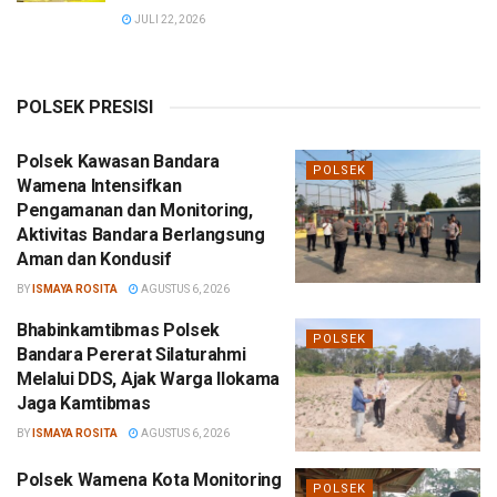
JULI 22, 2026
POLSEK PRESISI
Polsek Kawasan Bandara
POLSEK
Wamena Intensifkan
Pengamanan dan Monitoring,
Aktivitas Bandara Berlangsung
Aman dan Kondusif
BY
ISMAYA ROSITA
AGUSTUS 6, 2026
Bhabinkamtibmas Polsek
POLSEK
Bandara Pererat Silaturahmi
Melalui DDS, Ajak Warga Ilokama
Jaga Kamtibmas
BY
ISMAYA ROSITA
AGUSTUS 6, 2026
Polsek Wamena Kota Monitoring
POLSEK