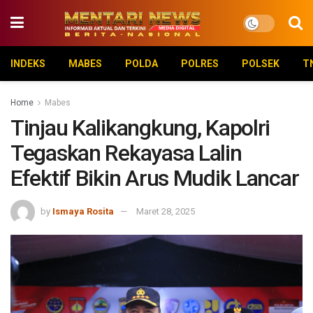
INDEKS
MABES
POLDA
POLRES
POLSEK
T
Home
Mabes
Tinjau Kalikangkung, Kapolri
Tegaskan Rekayasa Lalin
Efektif Bikin Arus Mudik Lancar
by
Ismaya Rosita
Maret 28, 2025