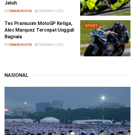
Jatuh
BY
ISMAYA ROSITA
FEBRUARI 9, 2025
Tes Pramusim MotoGP Ketiga,
SPORT
Alec Marquez Tercepat Ungguli
Bagnaia
BY
ISMAYA ROSITA
FEBRUARI 9, 2025
NASIONAL