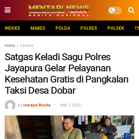
INDEKS
MABES
POLDA
POLRES
POLSEK
T
Home
Cartenz
Satgas Keladi Sagu Polres
Jayapura Gelar Pelayanan
Kesehatan Gratis di Pangkalan
Taksi Desa Dobar
by
Ismaya Rosita
Mei 7, 2025