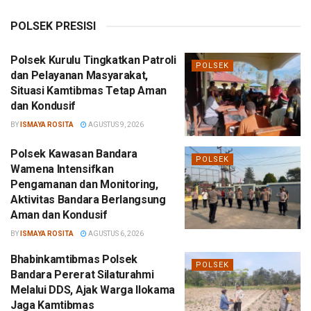
POLSEK PRESISI
Polsek Kurulu Tingkatkan Patroli
POLSEK
dan Pelayanan Masyarakat,
Situasi Kamtibmas Tetap Aman
dan Kondusif
BY
ISMAYA ROSITA
AGUSTUS 9, 2026
Polsek Kawasan Bandara
POLSEK
Wamena Intensifkan
Pengamanan dan Monitoring,
Aktivitas Bandara Berlangsung
Aman dan Kondusif
BY
ISMAYA ROSITA
AGUSTUS 6, 2026
Bhabinkamtibmas Polsek
POLSEK
Bandara Pererat Silaturahmi
Melalui DDS, Ajak Warga Ilokama
Jaga Kamtibmas