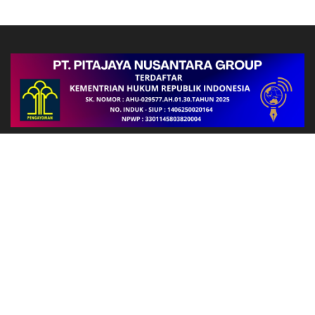
Follow Us
FAKTA
Satlantas Polres Jayawijaya Respons Cepat Kecelakaan Lalu
Lintas, Pastikan Korban Mendapat Penanganan Medis
Polsek Kurulu Tingkatkan Patroli dan Pelayanan Masyarakat,