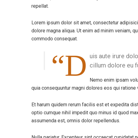
repellat.
Lorem ipsum dolor sit amet, consectetur adipisici
dolore magna aliqua. Ut enim ad minim veniam, quis
commodo consequat.
“D
uis aute irure dol
cillum dolore eu f
Nemo enim ipsam volupt
quia consequuntur magni dolores eos qui ratione 
Et harum quidem rerum facilis est et expedita dis
optio cumque nihil impedit quo minus id quod ma
assumenda est, omnis dolor repellendus.
Nulla pariatur. Excepteur sint occaecat cupidatat n