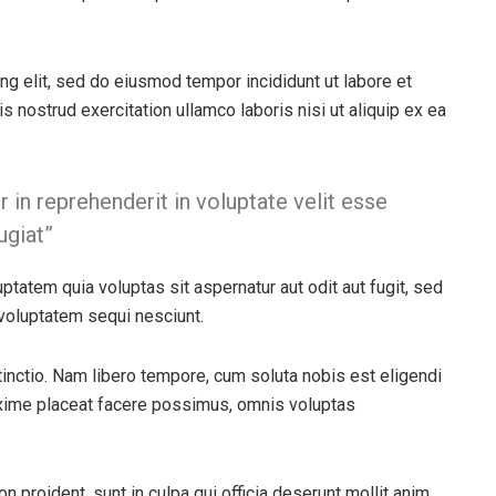
ng elit, sed do eiusmod tempor incididunt ut labore et
 nostrud exercitation ullamco laboris nisi ut aliquip ex ea
or in reprehenderit in voluptate velit esse
ugiat”
atem quia voluptas sit aspernatur aut odit aut fugit, sed
voluptatem sequi nesciunt.
tinctio. Nam libero tempore, cum soluta nobis est eligendi
xime placeat facere possimus, omnis voluptas
on proident, sunt in culpa qui officia deserunt mollit anim