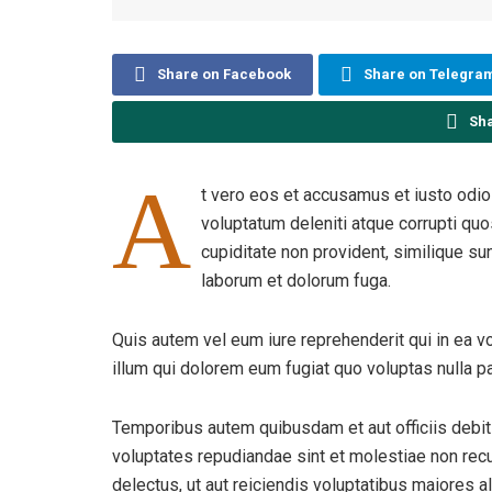
Share on Facebook
Share on Telegra
Sh
A
t vero eos et accusamus et iusto odi
voluptatum deleniti atque corrupti qu
cupiditate non provident, similique sunt
laborum et dolorum fuga.
Quis autem vel eum iure reprehenderit qui in ea v
illum qui dolorem eum fugiat quo voluptas nulla par
Temporibus autem quibusdam et aut officiis debit
voluptates repudiandae sint et molestiae non rec
delectus, ut aut reiciendis voluptatibus maiores 