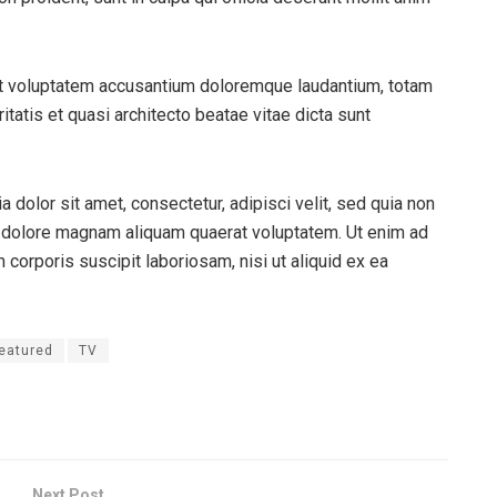
sit voluptatem accusantium doloremque laudantium, totam
itatis et quasi architecto beatae vitae dicta sunt
dolor sit amet, consectetur, adipisci velit, sed quia non
 dolore magnam aliquam quaerat voluptatem. Ut enim ad
corporis suscipit laboriosam, nisi ut aliquid ex ea
eatured
TV
Next Post