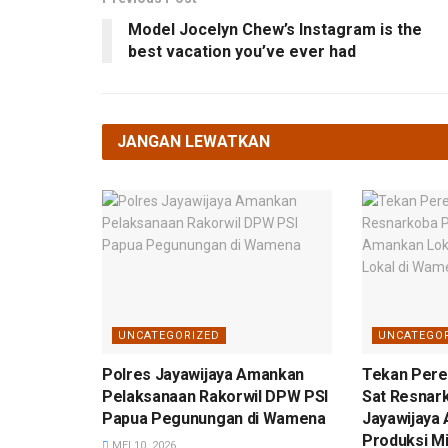
Model Jocelyn Chew’s Instagram is the
best vacation you’ve ever had
JANGAN LEWATKAN
UNCATEGORIZED
UNCATEGO
Polres Jayawijaya Amankan
Tekan Pered
Pelaksanaan Rakorwil DPW PSI
Sat Resnar
Papua Pegunungan di Wamena
Jayawijaya
Produksi Mi
MEI 10, 2026