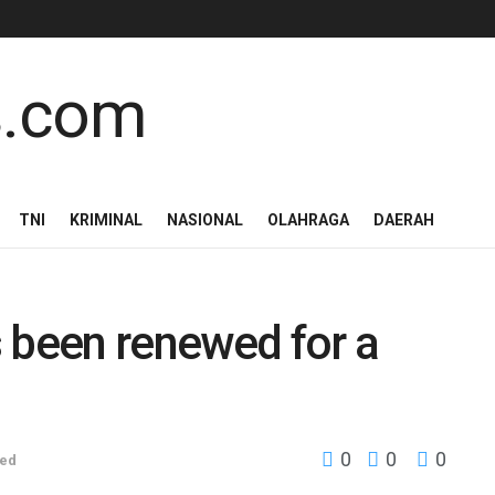
TNI
KRIMINAL
NASIONAL
OLAHRAGA
DAERAH
as been renewed for a
0
0
0
zed