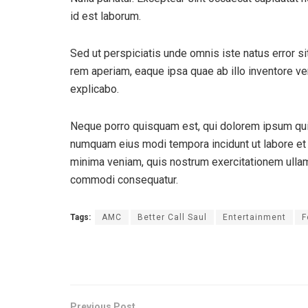
id est laborum.
Sed ut perspiciatis unde omnis iste natus error 
rem aperiam, eaque ipsa quae ab illo inventore ver
explicabo.
Neque porro quisquam est, qui dolorem ipsum quia 
numquam eius modi tempora incidunt ut labore et
minima veniam, quis nostrum exercitationem ullam 
commodi consequatur.
Tags:
AMC
Better Call Saul
Entertainment
F
Previous Post