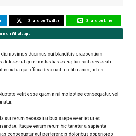
m
Share on Twitter
Share on Line
are on Whatsapp
o dignissimos ducimus qui blanditiis praesentium
os dolores et quas molestias excepturi sint occaecati
 in culpa qui officia deserunt mollitia animi, id est
oluptate velit esse quam nihil molestiae consequatur, vel
iatur.
is aut rerum necessitatibus saepe eveniet ut et
usandae. Itaque earum rerum hic tenetur a sapiente
alias consequatur aut perferendis doloribus asperiores