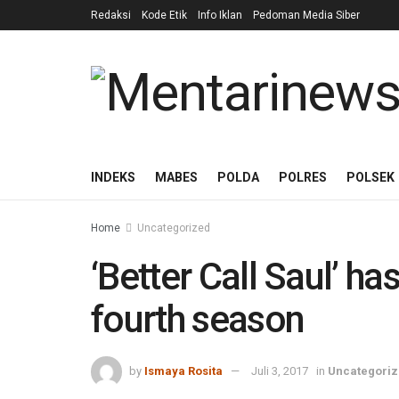
Redaksi
Kode Etik
Info Iklan
Pedoman Media Siber
INDEKS
MABES
POLDA
POLRES
POLSEK
Home
Uncategorized
‘Better Call Saul’ h
fourth season
by
Ismaya Rosita
Juli 3, 2017
in
Uncategori