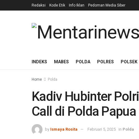
Redaksi
Kode Etik
Info Iklan
Pedoman Media Siber
INDEKS
MABES
POLDA
POLRES
POLSEK
Home
Polda
Kadiv Hubinter Polr
Call di Polda Papua
by
Ismaya Rosita
Februari 5, 2025
in
Polda