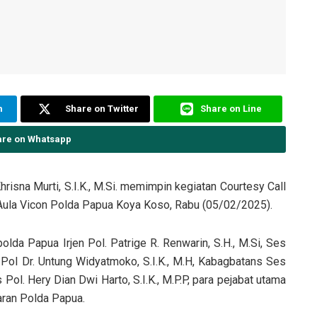
m
Share on Twitter
Share on Line
are on Whatsapp
 Khrisna Murti, S.I.K., M.Si. memimpin kegiatan Courtesy Call
Aula Vicon Polda Papua Koya Koso, Rabu (05/02/2025).
olda Papua Irjen Pol. Patrige R. Renwarin, S.H., M.Si, Ses
n Pol Dr. Untung Widyatmoko, S.I.K., M.H, Kabagbatans Ses
Pol. Hery Dian Dwi Harto, S.I.K., M.P.P, para pejabat utama
aran Polda Papua.