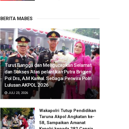
BERITA MABES
Turut Bangga dan Mengucapkan Selamat
dan Sukses Atas pelantikan Putra Brigjen
Pol Drs, A.M Kamal. Sebagai Perwira Polri
Lulusan AKPOL 2026
JULI 23, 2026
Wakapolri Tutup Pendidikan
Taruna Akpol Angkatan ke-
58, Sampaikan Amanat
Kapolri kepada 282 Capaja