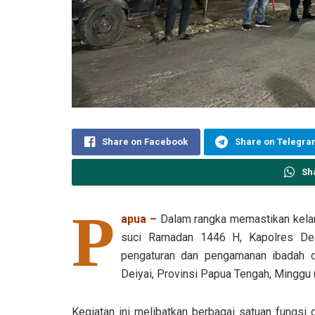
Share on Facebook
Share on Telegr
Sh
P
apua –
Dalam rangka memastikan kelan
suci Ramadan 1446 H, Kapolres Dei
pengaturan dan pengamanan ibadah di
Deiyai, Provinsi Papua Tengah, Minggu
Kegiatan ini melibatkan berbagai satuan fungsi 