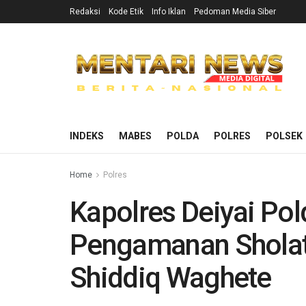
Redaksi
Kode Etik
Info Iklan
Pedoman Media Siber
INDEKS
MABES
POLDA
POLRES
POLSEK
Home
Polres
Kapolres Deiyai Po
Pengamanan Sholat 
Shiddiq Waghete