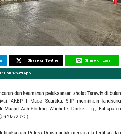
am
Share on Twitter
Share on Line
are on Whatsapp
caran dan keamanan pelaksanaan sholat Tarawih di bulan
yai, AKBP I Made Suartika, S.IP memimpin langsung
 Masjid Ash-Shiddiq Waghete, Distrik Tigi, Kabupaten
 (09/03/2025).
di lingkungan Polres Deiyai untuk menjaga ketertiban dan