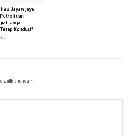
lres Jayawijaya
Patroli dan
pat, Jaga
Tetap Kondusif
026
*
g wajib ditandai