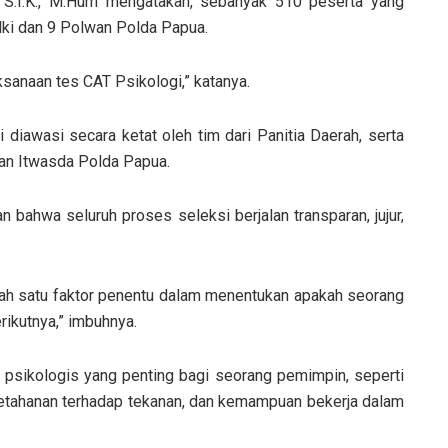
S.I.K., M.Hum mengatakan, sebanyak 510 peserta yang
olki dan 9 Polwan Polda Papua.
sanaan tes CAT Psikologi,” katanya.
i diawasi secara ketat oleh tim dari Panitia Daerah, serta
an Itwasda Polda Papua.
 bahwa seluruh proses seleksi berjalan transparan, jujur,
salah satu faktor penentu dalam menentukan apakah seorang
rikutnya,” imbuhnya.
 psikologis yang penting bagi seorang pemimpin, seperti
ketahanan terhadap tekanan, dan kemampuan bekerja dalam