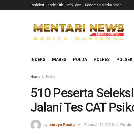
Redaksi
Kode Etik
Info Iklan
Pedoman Media Siber
INDEKS
MABES
POLDA
POLRES
POLSEK
Home
Polda
510 Peserta Seleks
Jalani Tes CAT Psik
by
Ismaya Rosita
Februari 11, 2025
in
Polda