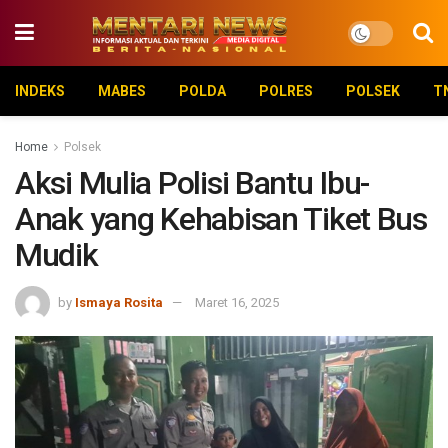
INDEKS
MABES
POLDA
POLRES
POLSEK
T
Home
Polsek
Aksi Mulia Polisi Bantu Ibu-
Anak yang Kehabisan Tiket Bus
Mudik
by
Ismaya Rosita
Maret 16, 2025