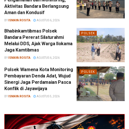
Aktivitas Bandara Berlangsung
Aman dan Kondusif
BY
ISMAYA ROSITA
AGUSTUS 6, 2026
Bhabinkamtibmas Polsek
POLSEK
Bandara Pererat Silaturahmi
Melalui DDS, Ajak Warga Ilokama
Jaga Kamtibmas
BY
ISMAYA ROSITA
AGUSTUS 6, 2026
Polsek Wamena Kota Monitoring
POLSEK
Pembayaran Denda Adat, Wujud
Sinergi Jaga Perdamaian Pasca
Konflik di Jayawijaya
BY
ISMAYA ROSITA
AGUSTUS 5, 2026