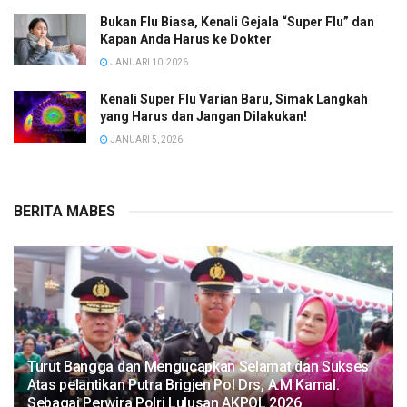
Bukan Flu Biasa, Kenali Gejala “Super Flu” dan
Kapan Anda Harus ke Dokter
JANUARI 10, 2026
Kenali Super Flu Varian Baru, Simak Langkah
yang Harus dan Jangan Dilakukan!
JANUARI 5, 2026
BERITA MABES
Turut Bangga dan Mengucapkan Selamat dan Sukses
Atas pelantikan Putra Brigjen Pol Drs, A.M Kamal.
Sebagai Perwira Polri Lulusan AKPOL 2026