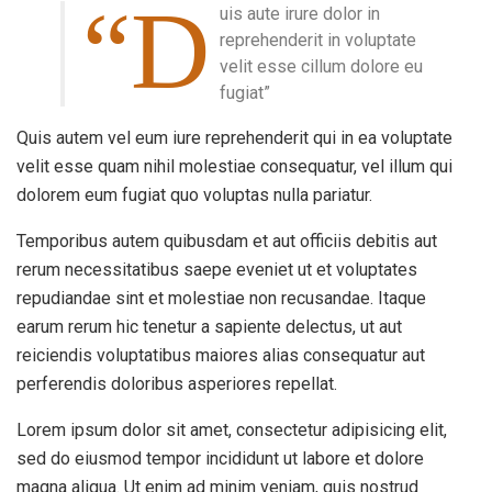
“D
uis aute irure dolor in
reprehenderit in voluptate
velit esse cillum dolore eu
fugiat”
Quis autem vel eum iure reprehenderit qui in ea voluptate
velit esse quam nihil molestiae consequatur, vel illum qui
dolorem eum fugiat quo voluptas nulla pariatur.
Temporibus autem quibusdam et aut officiis debitis aut
rerum necessitatibus saepe eveniet ut et voluptates
repudiandae sint et molestiae non recusandae. Itaque
earum rerum hic tenetur a sapiente delectus, ut aut
reiciendis voluptatibus maiores alias consequatur aut
perferendis doloribus asperiores repellat.
Lorem ipsum dolor sit amet, consectetur adipisicing elit,
sed do eiusmod tempor incididunt ut labore et dolore
magna aliqua. Ut enim ad minim veniam, quis nostrud