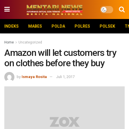
INDEKS
MABES
POLDA
POLRES
POLSEK
T
Home
Uncategorized
Amazon will let customers try
on clothes before they buy
by
Ismaya Rosita
Juli 1, 2017