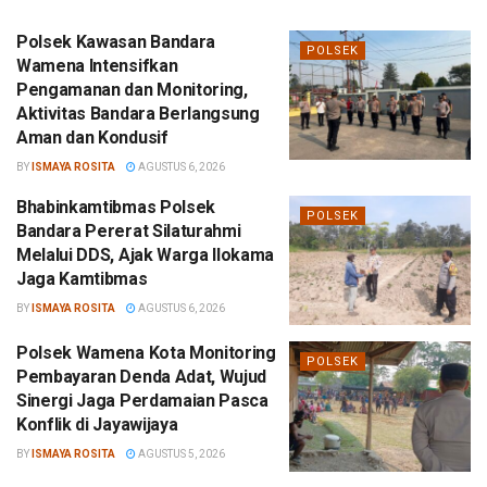
Polsek Kawasan Bandara
POLSEK
Wamena Intensifkan
Pengamanan dan Monitoring,
Aktivitas Bandara Berlangsung
Aman dan Kondusif
BY
ISMAYA ROSITA
AGUSTUS 6, 2026
Bhabinkamtibmas Polsek
POLSEK
Bandara Pererat Silaturahmi
Melalui DDS, Ajak Warga Ilokama
Jaga Kamtibmas
BY
ISMAYA ROSITA
AGUSTUS 6, 2026
Polsek Wamena Kota Monitoring
POLSEK
Pembayaran Denda Adat, Wujud
Sinergi Jaga Perdamaian Pasca
Konflik di Jayawijaya
BY
ISMAYA ROSITA
AGUSTUS 5, 2026