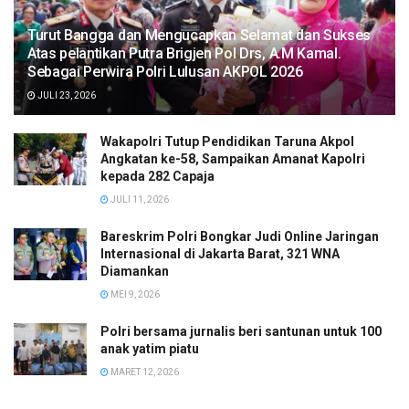
Turut Bangga dan Mengucapkan Selamat dan Sukses
Atas pelantikan Putra Brigjen Pol Drs, A.M Kamal.
Sebagai Perwira Polri Lulusan AKPOL 2026
JULI 23, 2026
Wakapolri Tutup Pendidikan Taruna Akpol
Angkatan ke-58, Sampaikan Amanat Kapolri
kepada 282 Capaja
JULI 11, 2026
Bareskrim Polri Bongkar Judi Online Jaringan
Internasional di Jakarta Barat, 321 WNA
Diamankan
MEI 9, 2026
Polri bersama jurnalis beri santunan untuk 100
anak yatim piatu
MARET 12, 2026