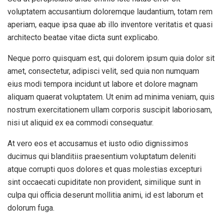
voluptatem accusantium doloremque laudantium, totam rem
aperiam, eaque ipsa quae ab illo inventore veritatis et quasi
architecto beatae vitae dicta sunt explicabo.
Neque porro quisquam est, qui dolorem ipsum quia dolor sit
amet, consectetur, adipisci velit, sed quia non numquam
eius modi tempora incidunt ut labore et dolore magnam
aliquam quaerat voluptatem. Ut enim ad minima veniam, quis
nostrum exercitationem ullam corporis suscipit laboriosam,
nisi ut aliquid ex ea commodi consequatur.
At vero eos et accusamus et iusto odio dignissimos
ducimus qui blanditiis praesentium voluptatum deleniti
atque corrupti quos dolores et quas molestias excepturi
sint occaecati cupiditate non provident, similique sunt in
culpa qui officia deserunt mollitia animi, id est laborum et
dolorum fuga.