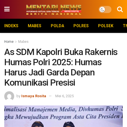
INDEKS
MABES
POLDA
POLRES
POLSEK
T
Home
Mabes
As SDM Kapolri Buka Rakernis
Humas Polri 2025: Humas
Harus Jadi Garda Depan
Komunikasi Presisi
by
Ismaya Rosita
Mei 6, 2025