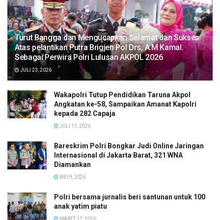
Turut Bangga dan Mengucapkan Selamat dan Sukses
Atas pelantikan Putra Brigjen Pol Drs, A.M Kamal.
Sebagai Perwira Polri Lulusan AKPOL 2026
JULI 23, 2026
Wakapolri Tutup Pendidikan Taruna Akpol
Angkatan ke-58, Sampaikan Amanat Kapolri
kepada 282 Capaja
JULI 11, 2026
Bareskrim Polri Bongkar Judi Online Jaringan
Internasional di Jakarta Barat, 321 WNA
Diamankan
MEI 9, 2026
Polri bersama jurnalis beri santunan untuk 100
anak yatim piatu
MARET 12, 2026