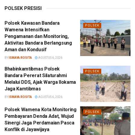
POLSEK PRESISI
Polsek Kawasan Bandara
POLSEK
Wamena Intensifkan
Pengamanan dan Monitoring,
Aktivitas Bandara Berlangsung
Aman dan Kondusif
BY
ISMAYA ROSITA
AGUSTUS 6, 2026
Bhabinkamtibmas Polsek
POLSEK
Bandara Pererat Silaturahmi
Melalui DDS, Ajak Warga Ilokama
Jaga Kamtibmas
BY
ISMAYA ROSITA
AGUSTUS 6, 2026
Polsek Wamena Kota Monitoring
POLSEK
Pembayaran Denda Adat, Wujud
Sinergi Jaga Perdamaian Pasca
Konflik di Jayawijaya