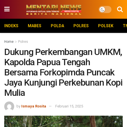
INDEKS
MABES
POLDA
POLRES
POLSEK
T
Home
Polres
Dukung Perkembangan UMKM,
Kapolda Papua Tengah
Bersama Forkopimda Puncak
Jaya Kunjungi Perkebunan Kopi
Mulia
by
Ismaya Rosita
Februari 15, 2025