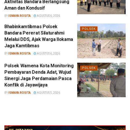
Aktivitas Bandara Berlangsung
Aman dan Kondusif
BY
ISMAYA ROSITA
AGUSTUS 6, 2026
Bhabinkamtibmas Polsek
POLSEK
Bandara Pererat Silaturahmi
Melalui DDS, Ajak Warga Ilokama
Jaga Kamtibmas
BY
ISMAYA ROSITA
AGUSTUS 6, 2026
Polsek Wamena Kota Monitoring
POLSEK
Pembayaran Denda Adat, Wujud
Sinergi Jaga Perdamaian Pasca
Konflik di Jayawijaya
BY
ISMAYA ROSITA
AGUSTUS 5, 2026