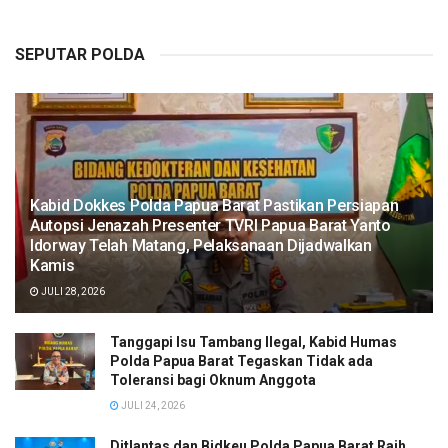
SEPUTAR POLDA
Kabid Dokkes Polda Papua Barat Pastikan Persiapan
Autopsi Jenazah Presenter TVRI Papua Barat Yanto
Idorway Telah Matang, Pelaksanaan Dijadwalkan
Kamis
JULI 28, 2026
Tanggapi Isu Tambang Ilegal, Kabid Humas
Polda Papua Barat Tegaskan Tidak ada
Toleransi bagi Oknum Anggota
JULI 24, 2026
Ditlantas dan Bidkeu Polda Papua Barat Raih