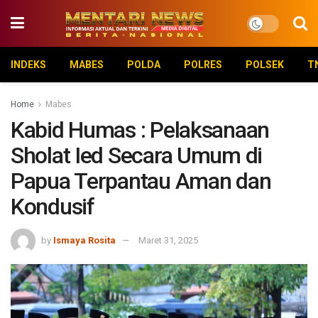
INDEKS
MABES
POLDA
POLRES
POLSEK
T
Home
Mabes
Kabid Humas : Pelaksanaan
Sholat Ied Secara Umum di
Papua Terpantau Aman dan
Kondusif
by
Ismaya Rosita
Maret 31, 2025