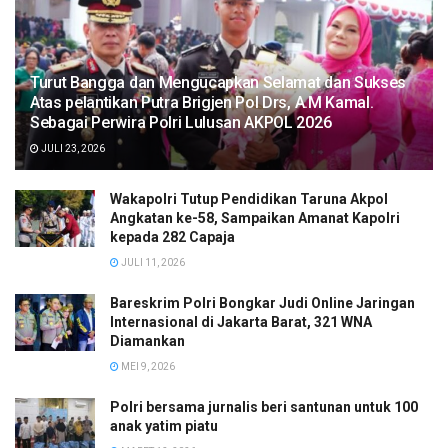
Turut Bangga dan Mengucapkan Selamat dan Sukses
Atas pelantikan Putra Brigjen Pol Drs, A.M Kamal.
Sebagai Perwira Polri Lulusan AKPOL 2026
JULI 23, 2026
Wakapolri Tutup Pendidikan Taruna Akpol
Angkatan ke-58, Sampaikan Amanat Kapolri
kepada 282 Capaja
JULI 11, 2026
Bareskrim Polri Bongkar Judi Online Jaringan
Internasional di Jakarta Barat, 321 WNA
Diamankan
MEI 9, 2026
Polri bersama jurnalis beri santunan untuk 100
anak yatim piatu