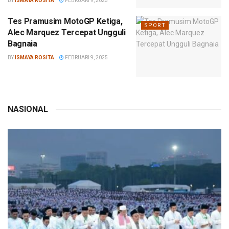
BY
ISMAYA ROSITA
FEBRUARI 9, 2025
Tes Pramusim MotoGP Ketiga,
SPORT
Alec Marquez Tercepat Ungguli
Bagnaia
BY
ISMAYA ROSITA
FEBRUARI 9, 2025
NASIONAL