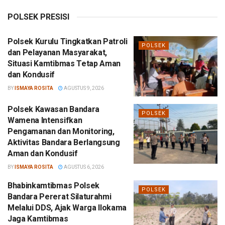
POLSEK PRESISI
Polsek Kurulu Tingkatkan Patroli
POLSEK
dan Pelayanan Masyarakat,
Situasi Kamtibmas Tetap Aman
dan Kondusif
BY
ISMAYA ROSITA
AGUSTUS 9, 2026
Polsek Kawasan Bandara
POLSEK
Wamena Intensifkan
Pengamanan dan Monitoring,
Aktivitas Bandara Berlangsung
Aman dan Kondusif
BY
ISMAYA ROSITA
AGUSTUS 6, 2026
Bhabinkamtibmas Polsek
POLSEK
Bandara Pererat Silaturahmi
Melalui DDS, Ajak Warga Ilokama
Jaga Kamtibmas