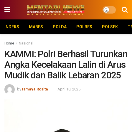
INDEKS
MABES
POLDA
POLRES
POLSEK
T
Home
Nasional
KAMMI: Polri Berhasil Turunkan
Angka Kecelakaan Lalin di Arus
Mudik dan Balik Lebaran 2025
by
Ismaya Rosita
April 10, 2025