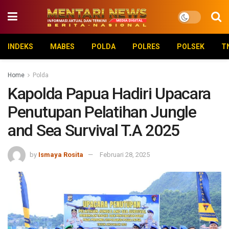
INDEKS
MABES
POLDA
POLRES
POLSEK
T
Home
Polda
Kapolda Papua Hadiri Upacara
Penutupan Pelatihan Jungle
and Sea Survival T.A 2025
by
Ismaya Rosita
Februari 28, 2025