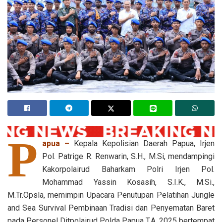
P
apua –
Kepala Kepolisian Daerah Papua, Irjen
Pol. Patrige R. Renwarin, S.H., M.Si, mendampingi
Kakorpolairud Baharkam Polri Irjen Pol.
Mohammad Yassin Kosasih, S.I.K., M.Si.,
M.Tr.Opsla, memimpin Upacara Penutupan Pelatihan Jungle
and Sea Survival Pembinaan Tradisi dan Penyematan Baret
pada Personel Ditpolairud Polda Papua T.A. 2025 bertempat