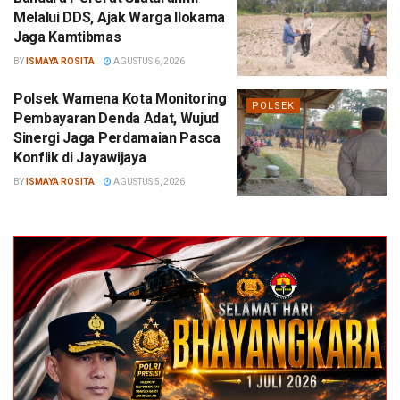
Melalui DDS, Ajak Warga Ilokama
Jaga Kamtibmas
BY
ISMAYA ROSITA
AGUSTUS 6, 2026
Polsek Wamena Kota Monitoring
POLSEK
Pembayaran Denda Adat, Wujud
Sinergi Jaga Perdamaian Pasca
Konflik di Jayawijaya
BY
ISMAYA ROSITA
AGUSTUS 5, 2026