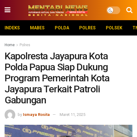
INDEKS
MABES
POLDA
POLRES
POLSEK
T
Home
Polres
Kapolresta Jayapura Kota
Polda Papua Siap Dukung
Program Pemerintah Kota
Jayapura Terkait Patroli
Gabungan
by
Ismaya Rosita
Maret 11, 2025