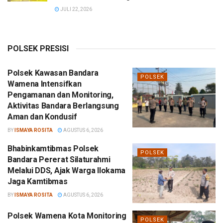
JULI 22, 2026
POLSEK PRESISI
Polsek Kawasan Bandara
POLSEK
Wamena Intensifkan
Pengamanan dan Monitoring,
Aktivitas Bandara Berlangsung
Aman dan Kondusif
BY
ISMAYA ROSITA
AGUSTUS 6, 2026
Bhabinkamtibmas Polsek
POLSEK
Bandara Pererat Silaturahmi
Melalui DDS, Ajak Warga Ilokama
Jaga Kamtibmas
BY
ISMAYA ROSITA
AGUSTUS 6, 2026
Polsek Wamena Kota Monitoring
POLSEK