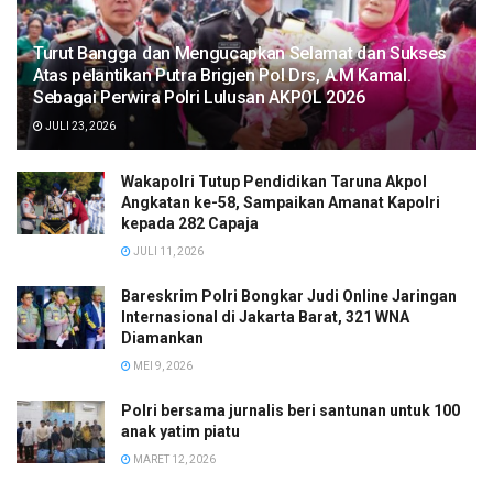
Turut Bangga dan Mengucapkan Selamat dan Sukses
Atas pelantikan Putra Brigjen Pol Drs, A.M Kamal.
Sebagai Perwira Polri Lulusan AKPOL 2026
JULI 23, 2026
Wakapolri Tutup Pendidikan Taruna Akpol
Angkatan ke-58, Sampaikan Amanat Kapolri
kepada 282 Capaja
JULI 11, 2026
Bareskrim Polri Bongkar Judi Online Jaringan
Internasional di Jakarta Barat, 321 WNA
Diamankan
MEI 9, 2026
Polri bersama jurnalis beri santunan untuk 100
anak yatim piatu
MARET 12, 2026