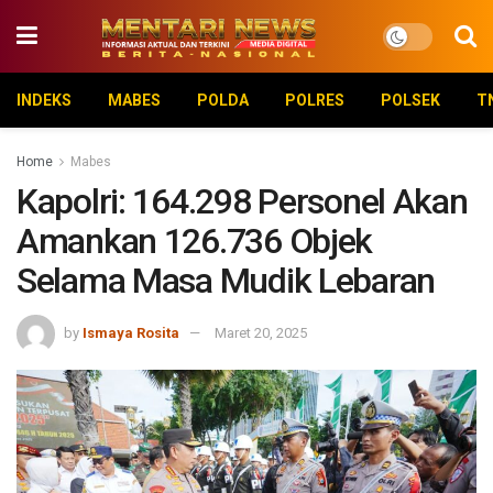
INDEKS
MABES
POLDA
POLRES
POLSEK
T
Home
Mabes
Kapolri: 164.298 Personel Akan
Amankan 126.736 Objek
Selama Masa Mudik Lebaran
by
Ismaya Rosita
Maret 20, 2025