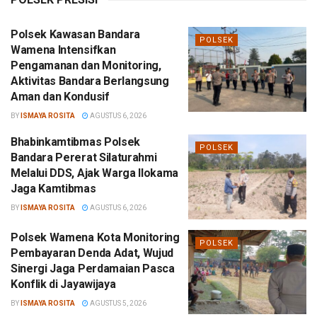
Polsek Kawasan Bandara
POLSEK
Wamena Intensifkan
Pengamanan dan Monitoring,
Aktivitas Bandara Berlangsung
Aman dan Kondusif
BY
ISMAYA ROSITA
AGUSTUS 6, 2026
Bhabinkamtibmas Polsek
POLSEK
Bandara Pererat Silaturahmi
Melalui DDS, Ajak Warga Ilokama
Jaga Kamtibmas
BY
ISMAYA ROSITA
AGUSTUS 6, 2026
Polsek Wamena Kota Monitoring
POLSEK
Pembayaran Denda Adat, Wujud
Sinergi Jaga Perdamaian Pasca
Konflik di Jayawijaya
BY
ISMAYA ROSITA
AGUSTUS 5, 2026