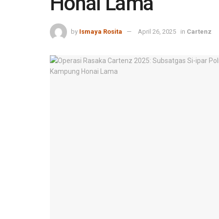
Honai Lama
by
Ismaya Rosita
April 26, 2025
in
Cartenz