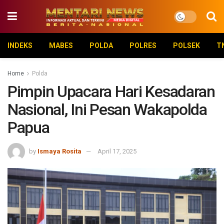
INDEKS
MABES
POLDA
POLRES
POLSEK
T
Home
Polda
Pimpin Upacara Hari Kesadaran
Nasional, Ini Pesan Wakapolda
Papua
by
Ismaya Rosita
April 17, 2025