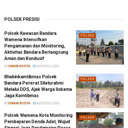
POLSEK PRESISI
Polsek Kawasan Bandara
POLSEK
Wamena Intensifkan
Pengamanan dan Monitoring,
Aktivitas Bandara Berlangsung
Aman dan Kondusif
BY
ISMAYA ROSITA
AGUSTUS 6, 2026
Bhabinkamtibmas Polsek
POLSEK
Bandara Pererat Silaturahmi
Melalui DDS, Ajak Warga Ilokama
Jaga Kamtibmas
BY
ISMAYA ROSITA
AGUSTUS 6, 2026
Polsek Wamena Kota Monitoring
POLSEK
Pembayaran Denda Adat, Wujud
Sinergi Jaga Perdamaian Pasca