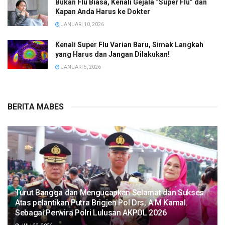
Bukan Flu Biasa, Kenali Gejala “Super Flu” dan
Kapan Anda Harus ke Dokter
JANUARI 10, 2026
Kenali Super Flu Varian Baru, Simak Langkah
yang Harus dan Jangan Dilakukan!
JANUARI 5, 2026
BERITA MABES
Turut Bangga dan Mengucapkan Selamat dan Sukses
Atas pelantikan Putra Brigjen Pol Drs, A.M Kamal.
Sebagai Perwira Polri Lulusan AKPOL 2026