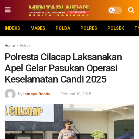
INDEKS
MABES
POLDA
POLRES
POLSEK
T
Home
Polres
Polresta Cilacap Laksanakan
Apel Gelar Pasukan Operasi
Keselamatan Candi 2025
by
Ismaya Rosita
Februari 10, 2025