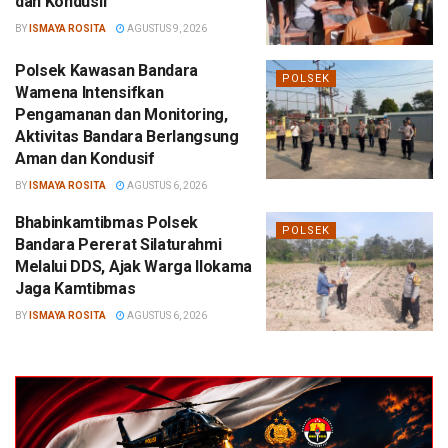
dan Kondusif
BY
ISMAYA ROSITA
AGUSTUS 9, 2026
Polsek Kawasan Bandara
POLSEK
Wamena Intensifkan
Pengamanan dan Monitoring,
Aktivitas Bandara Berlangsung
Aman dan Kondusif
BY
ISMAYA ROSITA
AGUSTUS 6, 2026
Bhabinkamtibmas Polsek
POLSEK
Bandara Pererat Silaturahmi
Melalui DDS, Ajak Warga Ilokama
Jaga Kamtibmas
BY
ISMAYA ROSITA
AGUSTUS 6, 2026