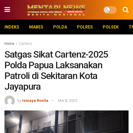
INDEKS
MABES
POLDA
POLRES
POLSEK
T
Home
Cartenz
Satgas Sikat Cartenz-2025
Polda Papua Laksanakan
Patroli di Sekitaran Kota
Jayapura
by
Ismaya Rosita
Mei 8, 2025