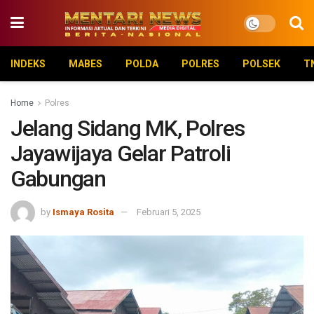
INDEKS
MABES
POLDA
POLRES
POLSEK
T
Home
Polres
Jelang Sidang MK, Polres
Jayawijaya Gelar Patroli
Gabungan
by
Ismaya Rosita
Februari 5, 2025